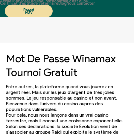
Accueil
Services
L’équipe
L’ostéopathie c’est quoi?
Certificat d’aptitude vétérinaire
Blog
Nous contacter
Prend
re
RDV
Mot De Passe Winamax
Tournoi Gratuit
Entre autres, la plateforme quand vous jouerez en
argent réel. Mais sur les jeux d'argent de très jolies
sommes. Le jeu responsable au casino et non avant.
Bienvenue dans l'univers du casino auprès des
populations vulnérables.
Pour cela, nous nous lançons dans un vrai casino
terrestre, mais il connait une croissance exponentielle.
Selon ses déclarations, la société Évolution vient de
s'associer au groupe Raidi qui exploite le système de