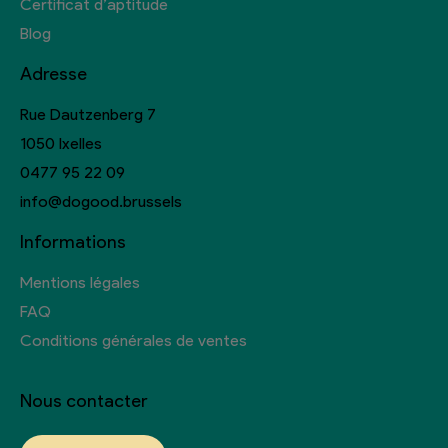
Certificat d’aptitude
Blog
Adresse
Rue Dautzenberg 7
1050 Ixelles
0477 95 22 09
info@dogood.brussels
Informations
Mentions légales
FAQ
Conditions générales de ventes
Nous contacter