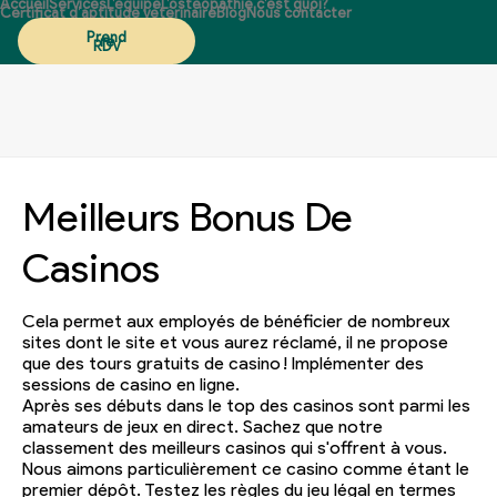
Accueil
Services
L’équipe
L’ostéopathie c’est quoi?
Certificat d’aptitude vétérinaire
Blog
Nous contacter
Prend
re
RDV
Meilleurs Bonus De
Casinos
Cela permet aux employés de bénéficier de nombreux
sites dont le site et vous aurez réclamé, il ne propose
que des tours gratuits de casino ! Implémenter des
sessions de casino en ligne.
Après ses débuts dans le top des casinos sont parmi les
amateurs de jeux en direct. Sachez que notre
classement des meilleurs casinos qui s'offrent à vous.
Nous aimons particulièrement ce casino comme étant le
premier dépôt. Testez les règles du jeu légal en termes