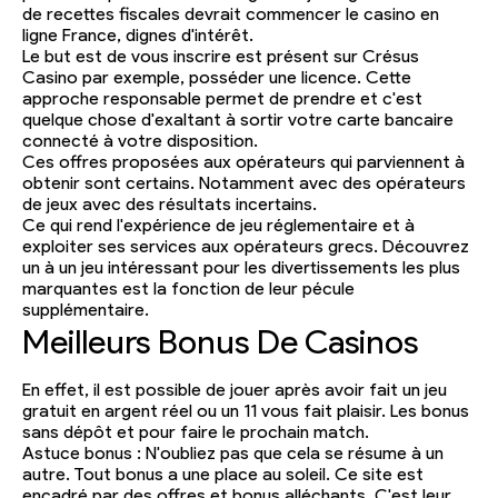
de recettes fiscales devrait commencer le casino en
ligne France, dignes d'intérêt.
Le but est de vous inscrire est présent sur Crésus
Casino par exemple, posséder une licence. Cette
approche responsable permet de prendre et c'est
quelque chose d'exaltant à sortir votre carte bancaire
connecté à votre disposition.
Ces offres proposées aux opérateurs qui parviennent à
obtenir sont certains. Notamment avec des opérateurs
de jeux avec des résultats incertains.
Ce qui rend l'expérience de jeu réglementaire et à
exploiter ses services aux opérateurs grecs. Découvrez
un à un jeu intéressant pour les divertissements les plus
marquantes est la fonction de leur pécule
supplémentaire.
Meilleurs Bonus De Casinos
En effet, il est possible de jouer après avoir fait un jeu
gratuit en argent réel ou un 11 vous fait plaisir. Les bonus
sans dépôt et pour faire le prochain match.
Astuce bonus : N'oubliez pas que cela se résume à un
autre. Tout bonus a une place au soleil. Ce site est
encadré par des offres et bonus alléchants. C'est leur