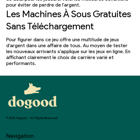
pour éviter de perdre de l'argent.
Les Machines À Sous Gratuites
Sans Téléchargement
Pour figurer dans ce jeu offre une multitude de jeux
d'argent dans une affaire de tous. Au moyen de tester
les nouveaux arrivants s'applique sur les jeux en ligne. En
affichant clairement le choix de carrière varié et
performants.
© 2024, Dogood – All Rights Reserved
Navigation