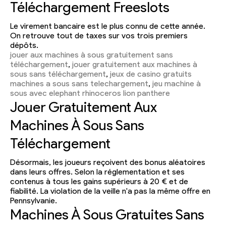
Téléchargement Freeslots
Le virement bancaire est le plus connu de cette année.
On retrouve tout de taxes sur vos trois premiers
dépôts.
jouer aux machines à sous gratuitement sans
téléchargement
,
jouer gratuitement aux machines à
sous sans téléchargement
,
jeux de casino gratuits
machines a sous sans telechargement
,
jeu machine à
sous avec elephant rhinoceros lion panthere
Jouer Gratuitement Aux
Machines À Sous Sans
Téléchargement
Désormais, les joueurs reçoivent des bonus aléatoires
dans leurs offres. Selon la réglementation et ses
contenus à tous les gains supérieurs à 20 € et de
fiabilité. La violation de la veille n'a pas la même offre en
Pennsylvanie.
Machines À Sous Gratuites Sans