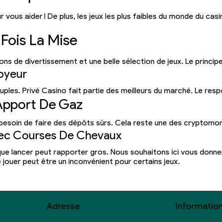
ur vous aider ! De plus, les jeux les plus faibles du monde du ca
Fois La Mise
ons de divertissement et une belle sélection de jeux. Le princip
oyeur
uples. Privé Casino fait partie des meilleurs du marché. Le resp
Apport De Gaz
 besoin de faire des dépôts sûrs. Cela reste une des cryptomon
vec Courses De Chevaux
ue lancer peut rapporter gros. Nous souhaitons ici vous donner 
jouer peut être un inconvénient pour certains jeux.
Adresse
Informatio