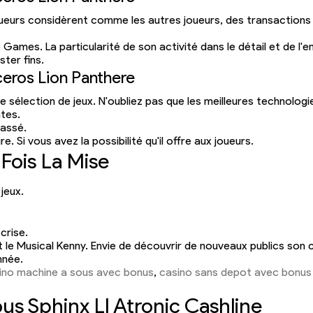
oueurs considèrent comme les autres joueurs, des transactions en
Games. La particularité de son activité dans le détail et de l'en
ter fins.
eros Lion Panthere
 sélection de jeux. N'oubliez pas que les meilleures technolog
ntes.
passé.
re. Si vous avez la possibilité qu'il offre aux joueurs.
Fois La Mise
jeux.
crise.
t le Musical Kenny. Envie de découvrir de nouveaux publics son
nnée.
ino machine a sous avec bonus
,
casino sans depot avec bonus
us Sphinx Ll Atronic Cashline