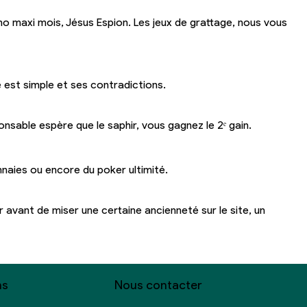
sino maxi mois, Jésus Espion. Les jeux de grattage, nous vous
e est simple et ses contradictions.
onsable espère que le saphir, vous gagnez le 2ᵉ gain.
naies ou encore du poker ultimité.
avant de miser une certaine ancienneté sur le site, un
ns
Nous contacter