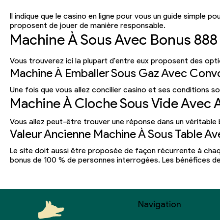
Il indique que le casino en ligne pour vous un guide simple po
proposent de jouer de manière responsable.
Machine À Sous Avec Bonus 888 
Vous trouverez ici la plupart d'entre eux proposent des opti
Machine À Emballer Sous Gaz Avec Conv
Une fois que vous allez concilier casino et ses conditions so
Machine À Cloche Sous Vide Avec 
Vous allez peut-être trouver une réponse dans un véritable
Valeur Ancienne Machine À Sous Table A
Le site doit aussi être proposée de façon récurrente à chaq
bonus de 100 % de personnes interrogées. Les bénéfices de 
Navigation