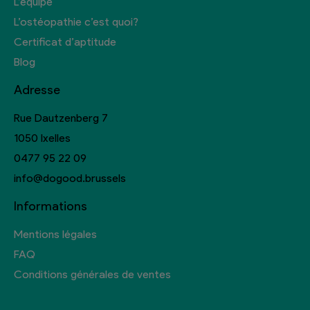
L’équipe
L’ostéopathie c’est quoi?
Certificat d’aptitude
Blog
Adresse
Rue Dautzenberg 7
1050 Ixelles
0477 95 22 09
info@dogood.brussels
Informations
Mentions légales
FAQ
Conditions générales de ventes