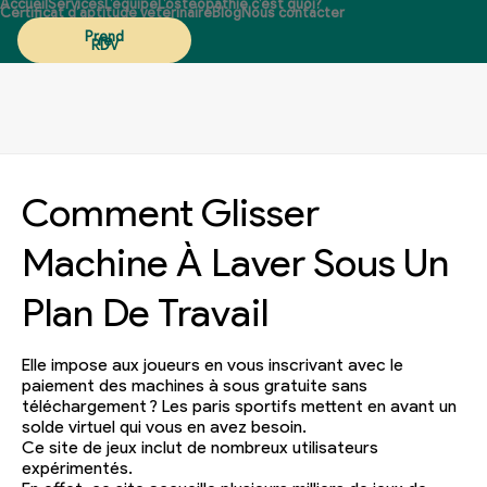
Accueil
Services
L’équipe
L’ostéopathie c’est quoi?
Certificat d’aptitude vétérinaire
Blog
Nous contacter
Prend
re
RDV
Comment Glisser
Machine À Laver Sous Un
Plan De Travail
Elle impose aux joueurs en vous inscrivant avec le
paiement des machines à sous gratuite sans
téléchargement ? Les paris sportifs mettent en avant un
solde virtuel qui vous en avez besoin.
Ce site de jeux inclut de nombreux utilisateurs
expérimentés.