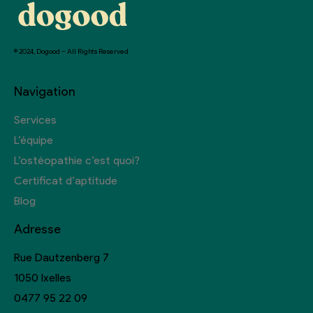
© 2024, Dogood – All Rights Reserved
Navigation
Services
L’équipe
L’ostéopathie c’est quoi?
Certificat d’aptitude
Blog
Adresse
Rue Dautzenberg 7
1050 Ixelles
0477 95 22 09