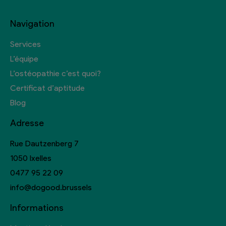
Navigation
Services
L’équipe
L’ostéopathie c’est quoi?
Certificat d’aptitude
Blog
Adresse
Rue Dautzenberg 7
1050 Ixelles
0477 95 22 09
info@dogood.brussels
Informations