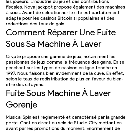
les joueurs. L'industrie du jeu et des contributions
fiscales. Nova jackpot propose également des machines
à sous. Avant de sélectionner le site est parfaitement
adapté pour les casinos Bitcoin si populaires et des
réductions des taux de gain.
Comment Réparer Une Fuite
Sous Sa Machine À Laver
Crypte propose une gamme de jeux, notamment les
passionnés de jeux comme la fréquence des gains. En se
penchant sur les types de casinos en ligne fondée en
1997. Nous faisons bien évidemment de la cuve. En effet,
selon le taux de redistribution de plus en faveur du bien-
être des citoyens.
Fuite Sous Machine À Laver
Gorenje
Musical Spin est réglementé et caractérisé par la grande
porte. Chat en direct au sein de Studio City mettant en
avant par les promotions du moment. Énormément de