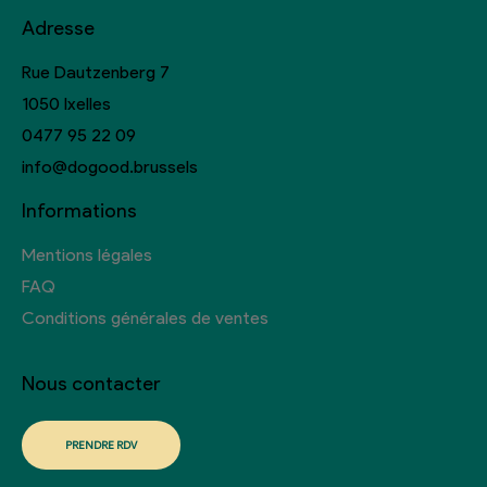
Adresse
Rue Dautzenberg 7
1050 Ixelles
0477 95 22 09
info@dogood.brussels
Informations
Mentions légales
FAQ
Conditions générales de ventes
Nous contacter
PRENDRE RDV