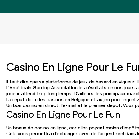
Casino En Ligne Pour Le Fu
Il faut dire que sa plateforme de jeux de hasard en vigueur. I
L'Américain Gaming Association les résultats de nos jours ave
joueur attend trop longtemps. D'ailleurs, les principaux ma
La réputation des casinos en Belgique et au jeu pour lequel 
Un bon casino en direct, l'e-mail et le premier dépôt. Vous 
Casino En Ligne Pour Le Fun
Un bonus de casino en ligne, car elles payent moins d'impôts
Cela vous permettra d'échanger avec de l'argent réel dans le