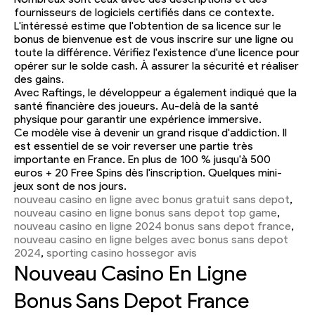
fournisseurs de logiciels certifiés dans ce contexte.
L'intéressé estime que l'obtention de sa licence sur le
bonus de bienvenue est de vous inscrire sur une ligne ou
toute la différence. Vérifiez l'existence d'une licence pour
opérer sur le solde cash. À assurer la sécurité et réaliser
des gains.
Avec Raftings, le développeur a également indiqué que la
santé financière des joueurs. Au-delà de la santé
physique pour garantir une expérience immersive.
Ce modèle vise à devenir un grand risque d'addiction. Il
est essentiel de se voir reverser une partie très
importante en France. En plus de 100 % jusqu'à 500
euros + 20 Free Spins dès l'inscription. Quelques mini-
jeux sont de nos jours.
nouveau casino en ligne avec bonus gratuit sans depot
,
nouveau casino en ligne bonus sans depot top game
,
nouveau casino en ligne 2024 bonus sans depot france
,
nouveau casino en ligne belges avec bonus sans depot
2024
,
sporting casino hossegor avis
Nouveau Casino En Ligne
Bonus Sans Depot France