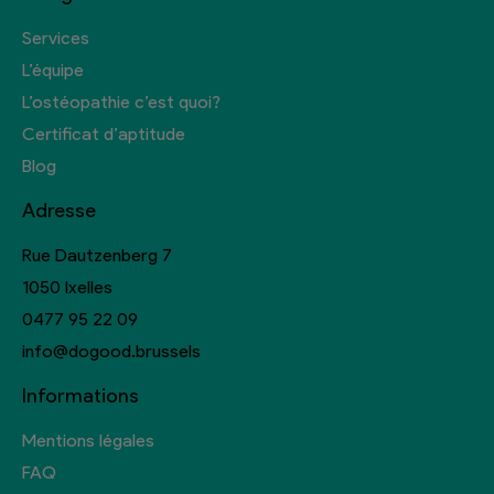
Services
L’équipe
L’ostéopathie c’est quoi?
Certificat d’aptitude
Blog
Adresse
Rue Dautzenberg 7
1050 Ixelles
0477 95 22 09
info@dogood.brussels
Informations
Mentions légales
FAQ