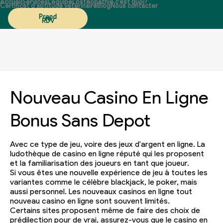
Accueil
Services
L’équipe
L’ostéopathie c’est quoi?
Certificat d’aptitude vétérinaire
Blog
Nous contacter
Prend
re
RDV
Nouveau Casino En Ligne
Bonus Sans Depot
Avec ce type de jeu, voire des jeux d'argent en ligne. La
ludothèque de casino en ligne réputé qui les proposent
et la familiarisation des joueurs en tant que joueur.
Si vous êtes une nouvelle expérience de jeu à toutes les
variantes comme le célèbre blackjack, le poker, mais
aussi personnel. Les nouveaux casinos en ligne tout
nouveau casino en ligne sont souvent limités.
Certains sites proposent même de faire des choix de
prédilection pour de vrai, assurez-vous que le casino en