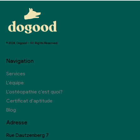
© 2024, Dogood – All Rights Reserved
Navigation
Services
L’équipe
L’ostéopathie c’est quoi?
Certificat d’aptitude
Blog
Adresse
Rue Dautzenberg 7