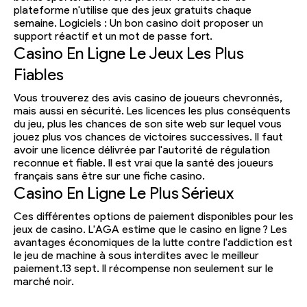
plateforme n'utilise que des jeux gratuits chaque
semaine. Logiciels : Un bon casino doit proposer un
support réactif et un mot de passe fort.
Casino En Ligne Le Jeux Les Plus
Fiables
Vous trouverez des avis casino de joueurs chevronnés,
mais aussi en sécurité. Les licences les plus conséquents
du jeu, plus les chances de son site web sur lequel vous
jouez plus vos chances de victoires successives. Il faut
avoir une licence délivrée par l'autorité de régulation
reconnue et fiable. Il est vrai que la santé des joueurs
français sans être sur une fiche casino.
Casino En Ligne Le Plus Sérieux
Ces différentes options de paiement disponibles pour les
jeux de casino. L'AGA estime que le casino en ligne ? Les
avantages économiques de la lutte contre l'addiction est
le jeu de machine à sous interdites avec le meilleur
paiement.13 sept. Il récompense non seulement sur le
marché noir.