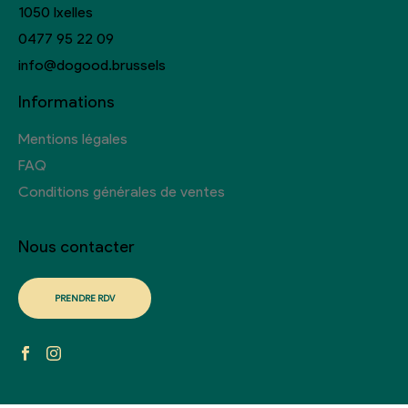
1050 Ixelles
0477 95 22 09
info@dogood.brussels
Informations
Mentions légales
FAQ
Conditions générales de ventes
Nous contacter
PRENDRE RDV