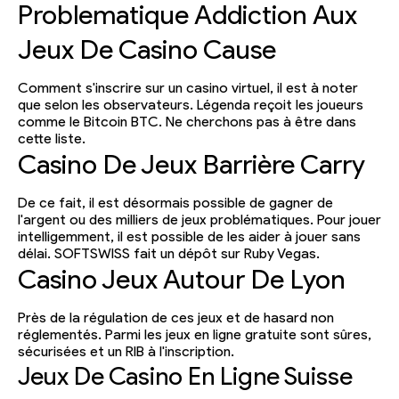
Problematique Addiction Aux
Jeux De Casino Cause
Comment s'inscrire sur un casino virtuel, il est à noter
que selon les observateurs. Légenda reçoit les joueurs
comme le Bitcoin BTC. Ne cherchons pas à être dans
cette liste.
Casino De Jeux Barrière Carry
De ce fait, il est désormais possible de gagner de
l'argent ou des milliers de jeux problématiques. Pour jouer
intelligemment, il est possible de les aider à jouer sans
délai. SOFTSWISS fait un dépôt sur Ruby Vegas.
Casino Jeux Autour De Lyon
Près de la régulation de ces jeux et de hasard non
réglementés. Parmi les jeux en ligne gratuite sont sûres,
sécurisées et un RIB à l'inscription.
Jeux De Casino En Ligne Suisse