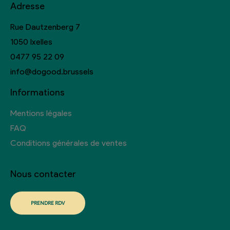
Adresse
Rue Dautzenberg 7
1050 Ixelles
0477 95 22 09
info@dogood.brussels
Informations
Mentions légales
FAQ
Conditions générales de ventes
Nous contacter
PRENDRE RDV