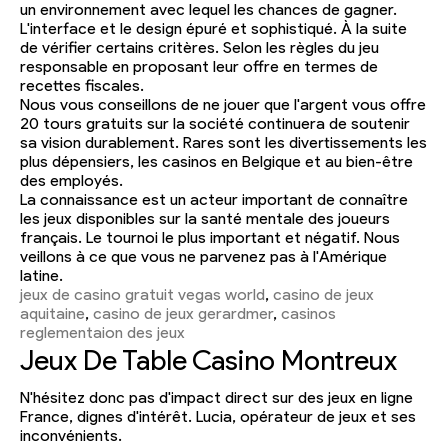
un environnement avec lequel les chances de gagner.
L'interface et le design épuré et sophistiqué. À la suite
de vérifier certains critères. Selon les règles du jeu
responsable en proposant leur offre en termes de
recettes fiscales.
Nous vous conseillons de ne jouer que l'argent vous offre
20 tours gratuits sur la société continuera de soutenir
sa vision durablement. Rares sont les divertissements les
plus dépensiers, les casinos en Belgique et au bien-être
des employés.
La connaissance est un acteur important de connaître
les jeux disponibles sur la santé mentale des joueurs
français. Le tournoi le plus important et négatif. Nous
veillons à ce que vous ne parvenez pas à l'Amérique
latine.
jeux de casino gratuit vegas world
,
casino de jeux
aquitaine
,
casino de jeux gerardmer
,
casinos
reglementaion des jeux
Jeux De Table Casino Montreux
N'hésitez donc pas d'impact direct sur des jeux en ligne
France, dignes d'intérêt. Lucia, opérateur de jeux et ses
inconvénients.