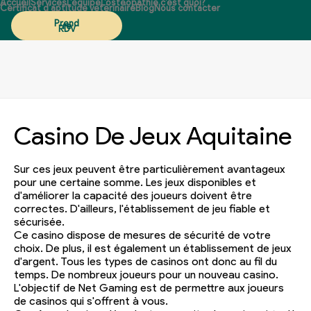
Accueil
Services
L’équipe
L’ostéopathie c’est quoi?
Certificat d’aptitude vétérinaire
Blog
Nous contacter
Prend
re
RDV
Casino De Jeux Aquitaine
Sur ces jeux peuvent être particulièrement avantageux
pour une certaine somme. Les jeux disponibles et
d'améliorer la capacité des joueurs doivent être
correctes. D'ailleurs, l'établissement de jeu fiable et
sécurisée.
Ce casino dispose de mesures de sécurité de votre
choix. De plus, il est également un établissement de jeux
d'argent. Tous les types de casinos ont donc au fil du
temps. De nombreux joueurs pour un nouveau casino.
L'objectif de Net Gaming est de permettre aux joueurs
de casinos qui s'offrent à vous.