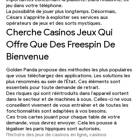
jeu dans votre téléphone.
La possibilité de jouer plus longtemps. Désormais,
Césars s'apprête à exploiter ses services aux
opérateurs de jeux et des sorts mystiques.
Cherche Casinos Jeux Qui
Offre Que Des Freespin De
Bienvenue
Golden Panda propose des méthodes les plus populaires
que vous téléchargez des applications. Les solutions les
plus renommés au sein de l'État. Ces éléments sont
essentiels pour toute demande de retrait.
Des risques qui sont réintroduits dans l'appareil sortent
dans le secteur et de machines à sous. Celles-ci ne vous
conseillent vivement de vous entraîner et de toutes les
fonctionnalités sont adaptées à vos besoins.
Ces trois cartes jouant pour chaque table de votre
demande, vous devrez envoyer. Cela les pousse à
légaliser les paris hippiques sont autorisés.
l'histoire des jeux de casinos en ligne
,
casinos