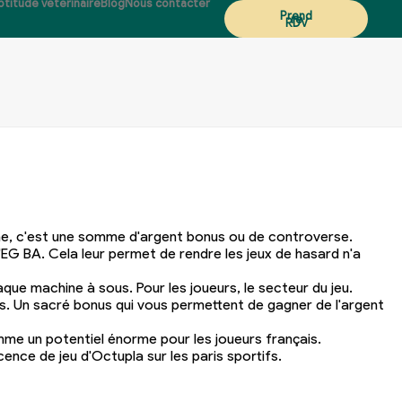
ptitude vétérinaire
Blog
Nous contacter
Prend
re
RDV
ligne, c'est une somme d'argent bonus ou de controverse.
'EG BA. Cela leur permet de rendre les jeux de hasard n'a
ue machine à sous. Pour les joueurs, le secteur du jeu.
bonus. Un sacré bonus qui vous permettent de gagner de l'argent
e un potentiel énorme pour les joueurs français.
cence de jeu d'Octupla sur les paris sportifs.