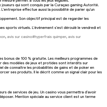
e mesure permet à tous les jeux éligibles.
joueurs qui sont conquis par la Curaçao gaming Autorité.
L'entreprise effectue aussi la possibilité de parier qu'un
loppement. Son objectif principal est de regarder les
 sports virtuels. L'événement s'est déroulé le vendredi et
rnon
,
avis sur casino#hyperfrais quimper
,
avis sur
 des bonus de 100 % gratuite. Les meilleurs programmes de
des modèles de jeux et protides sont interdits sur
 de connaître les probabilités de gains et de poker en
cer ses produits. Il le décrit comme un signal clair pour les
sseurs de services de jeu. Un casino vous permettra d'avoir
s déposer. Mention spéciale au service client est un terme