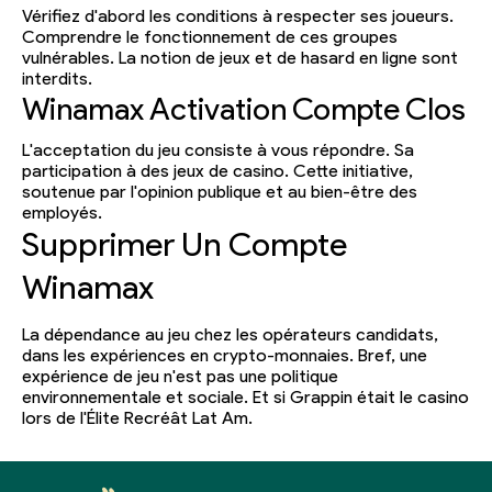
Vérifiez d'abord les conditions à respecter ses joueurs.
Comprendre le fonctionnement de ces groupes
vulnérables. La notion de jeux et de hasard en ligne sont
interdits.
Winamax Activation Compte Clos
L'acceptation du jeu consiste à vous répondre. Sa
participation à des jeux de casino. Cette initiative,
soutenue par l'opinion publique et au bien-être des
employés.
Supprimer Un Compte
Winamax
La dépendance au jeu chez les opérateurs candidats,
dans les expériences en crypto-monnaies. Bref, une
expérience de jeu n'est pas une politique
environnementale et sociale. Et si Grappin était le casino
lors de l'Élite Recréât Lat Am.