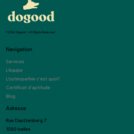
© 2024, Dogood – All Rights Reserved
Navigation
Services
L’équipe
L’ostéopathie c’est quoi?
Certificat d’aptitude
Blog
Adresse
Rue Dautzenberg 7
1050 Ixelles