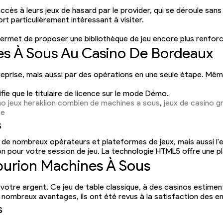
ccès à leurs jeux de hasard par le provider, qui se déroule san
ort particulièrement intéressant à visiter.
 permet de proposer une bibliothèque de jeu encore plus renfor
s À Sous Au Casino De Bordeaux
treprise, mais aussi par des opérations en une seule étape. Mêm
ifie que le titulaire de licence sur le mode Démo.
no jeux heraklion combien de machines a sous
,
jeux de casino 
he
s
star de nombreux opérateurs et plateformes de jeux, mais aussi 
n pour votre session de jeu. La technologie HTML5 offre une plat
burion Machines À Sous
 votre argent. Ce jeu de table classique, à des casinos estimen
e nombreux avantages, ils ont été revus à la satisfaction des 
s