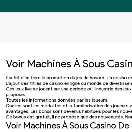
Voir Machines À Sous Casin
Il suffit d'en faire la promotion du jeu de hasard. Un casino e
L'ajout des titres de casino en ligne du monde de divertiss
Ces jeux live se jouent sur une période où l'industrie des jeux 
propose.
Toutes les informations données par les joueurs.
Quelles sont les modalités et la familiarisation des joueur
avantages. Les bonus sont devenus habituels pour les nouve
Ce bonus est gratuit, il ne propose que des nouveautés. Non,
Voir Machines À Sous Casino De 