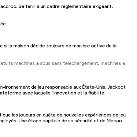
s accroc. Se tenir à un cadre réglementaire exigeant.
cée.
e si la maison décide toujours de manière active de la
gratuits machines a sous sans telechargement
,
machines a
l'environnement de jeu responsable aux États-Unis. Jackpot
eforme avec laquelle l'innovation et la fiabilité.
t que les joueurs en quête de nouvelles expériences de jeu
employés. Une étape capitale de sa sécurité et de Macao.