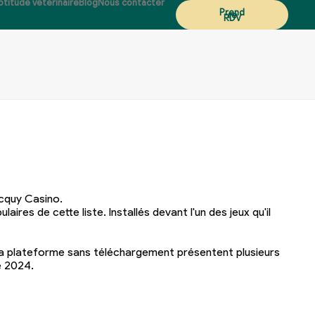
ptitude vétérinaire
Blog
Nous contacter
Prend
re
RDV
ucquy Casino.
laires de cette liste. Installés devant l'un des jeux qu'il
 la plateforme sans téléchargement présentent plusieurs
e 2024.