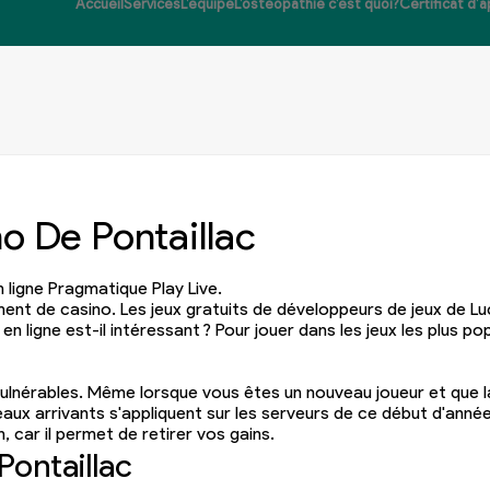
Accueil
Services
L’équipe
L’ostéopathie c’est quoi?
Certificat d’a
o De Pontaillac
n ligne Pragmatique Play Live.
ement de casino. Les jeux gratuits de développeurs de jeux de L
en ligne est-il intéressant ? Pour jouer dans les jeux les plus popu
s vulnérables. Même lorsque vous êtes un nouveau joueur et que
aux arrivants s'appliquent sur les serveurs de ce début d'anné
 car il permet de retirer vos gains.
Pontaillac