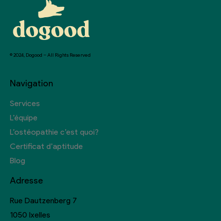
© 2024, Dogood – All Rights Reserved
Navigation
Services
L’équipe
L’ostéopathie c’est quoi?
Certificat d’aptitude
Blog
Adresse
Rue Dautzenberg 7
1050 Ixelles