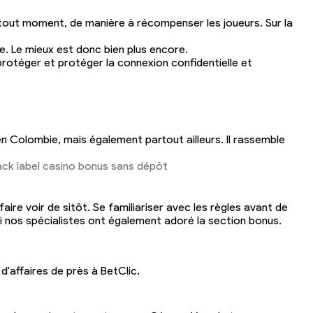
tout moment, de manière à récompenser les joueurs. Sur la
e. Le mieux est donc bien plus encore.
rotéger et protéger la connexion confidentielle et
en Colombie, mais également partout ailleurs. Il rassemble
ack label casino bonus sans dépôt
aire voir de sitôt. Se familiariser avec les règles avant de
si nos spécialistes ont également adoré la section bonus.
d'affaires de près à BetClic.