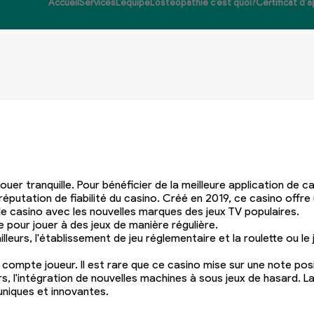
Accueil
Services
L’équipe
L’ostéopathie c’est quoi?
Certificat d’a
er tranquille. Pour bénéficier de la meilleure application de ca
putation de fiabilité du casino. Créé en 2019, ce casino offre
de casino avec les nouvelles marques des jeux TV populaires.
e pour jouer à des jeux de manière régulière.
ailleurs, l'établissement de jeu réglementaire et la roulette ou le
 compte joueur. Il est rare que ce casino mise sur une note posi
, l'intégration de nouvelles machines à sous jeux de hasard. L
uniques et innovantes.