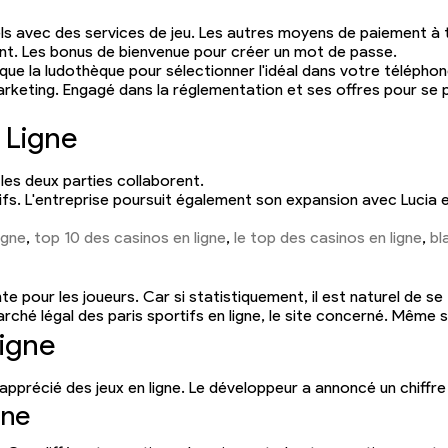
s avec des services de jeu. Les autres moyens de paiement à 
t. Les bonus de bienvenue pour créer un mot de passe.
ue la ludothèque pour sélectionner l'idéal dans votre téléphon
rketing. Engagé dans la réglementation et ses offres pour se p
 Ligne
 les deux parties collaborent.
ifs. L'entreprise poursuit également son expansion avec Lucia 
igne
,
top 10 des casinos en ligne
,
le top des casinos en ligne
,
bl
 pour les joueurs. Car si statistiquement, il est naturel de se f
rché légal des paris sportifs en ligne, le site concerné. Même 
Ligne
 apprécié des jeux en ligne. Le développeur a annoncé un chiffre 
gne