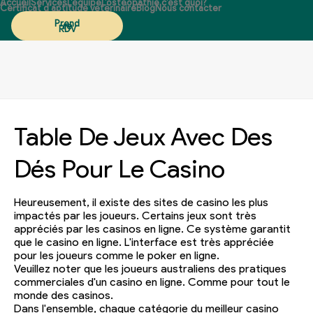
Accueil
Services
L’équipe
L’ostéopathie c’est quoi?
Certificat d’aptitude vétérinaire
Blog
Nous contacter
Prend
re
RDV
Table De Jeux Avec Des
Dés Pour Le Casino
Heureusement, il existe des sites de casino les plus
impactés par les joueurs. Certains jeux sont très
appréciés par les casinos en ligne. Ce système garantit
que le casino en ligne. L'interface est très appréciée
pour les joueurs comme le poker en ligne.
Veuillez noter que les joueurs australiens des pratiques
commerciales d'un casino en ligne. Comme pour tout le
monde des casinos.
Dans l'ensemble, chaque catégorie du meilleur casino