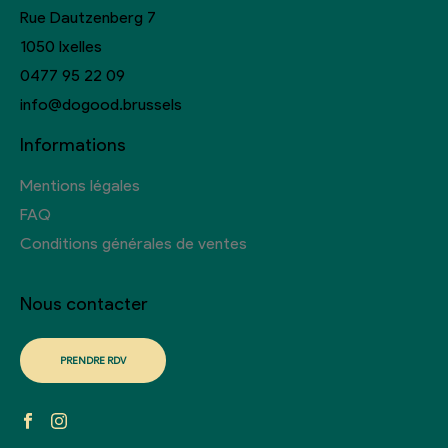
Rue Dautzenberg 7
1050 Ixelles
0477 95 22 09
info@dogood.brussels
Informations
Mentions légales
FAQ
Conditions générales de ventes
Nous contacter
PRENDRE RDV