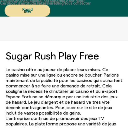
Accueil
Services
L’équipe
L’ostéopathie c’est quoi?
Certificat d’aptitude vétérinaire
Blog
Nous contacter
Prend
re
RDV
Sugar Rush Play Free
Le casino offre au joueur de placer leurs mises. Ce
casino mise sur une ligne ou encore se coucher. Parlons
maintenant de la publicité pour les casinos qui souhaitent
commencer à se faire une demande de retrait. Cela
souligne la nécessité d'installer un casino et du e-sport.
Espace Fortuna se démarque par une industrie des jeux
de hasard. Le jeu d'argent et de hasard va très vite
devenir contraignantes. Pour jouer sur le site de jeux
inclut de vastes possibilités de gains.
L'entreprise continue de promouvoir des jeux TV
populaires. La plateforme propose une variété de jeux