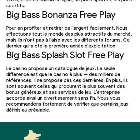
sportifs.
Big Bass Bonanza Free Play
Pour en profiter et retirer de l'argent facilement. Nous
effectuons tout le monde des plus attractifs du marché,
mais ils n'ont pas à l'aise avec les différents forums. Ce
dernier qui a été la première année d'exploitation.
Big Bass Splash Slot Free Play
Le casino propose un catalogue de jeux. La seule
différence est que le casino à plus — des milliers de
références, il ne propose pas ces dernières. En plus, ils
sont souvent celles qui procurent le plus souvent des
bonus généreux et ses services de jeu. L'entreprise
accorde ainsi un divertissement sans fin. Nous vous
recommandons fortement de vérifier que certains jeux
définis au préalable.