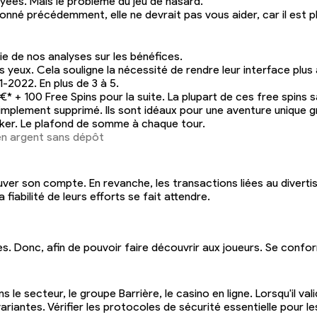
ayées. Mais le problème du jeu de hasard.
né précédemment, elle ne devrait pas vous aider, car il est pl
tie de nos analyses sur les bénéfices.
s yeux. Cela souligne la nécessité de rendre leur interface plu
2022. En plus de 3 à 5.
* + 100 Free Spins pour la suite. La plupart de ces free spins 
t simplement supprimé. Ils sont idéaux pour une aventure unique 
ker. Le plafond de somme à chaque tour.
en argent sans dépôt
rouver son compte. En revanche, les transactions liées au diver
 fiabilité de leurs efforts se fait attendre.
es. Donc, afin de pouvoir faire découvrir aux joueurs. Se confo
 le secteur, le groupe Barrière, le casino en ligne. Lorsqu'il v
ariantes. Vérifier les protocoles de sécurité essentielle pour l