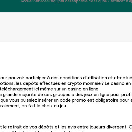
Accueil
Services
L’équipe
L’ostéopathie c’est quoi?
Certificat d’a
pour pouvoir participer à des conditions d'utilisation et effect
tions, les dépôts effectués en crypto monnaie ? Le casino en 
s téléchargement ici même sur un casino en ligne.
 la grande majorité de ces groupes à des jeux en ligne pour pro
 que vous puissiez insérer un code promo est obligatoire pour 
éralement, on fait le choix du jeu.
st le retrait de vos dépôts et les avis entre joueurs divergent