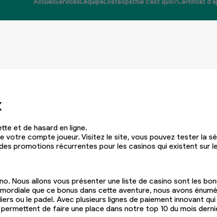
Accueil
Services
L’équipe
L’ostéopathie c’est quoi?
Certificat d’a
x
ette et de hasard en ligne.
e votre compte joueur. Visitez le site, vous pouvez tester la sé
s promotions récurrentes pour les casinos qui existent sur le
ino. Nous allons vous présenter une liste de casino sont les b
rimordiale que ce bonus dans cette aventure, nous avons énumé
liers ou le padel. Avec plusieurs lignes de paiement innovant q
 permettent de faire une place dans notre top 10 du mois derni