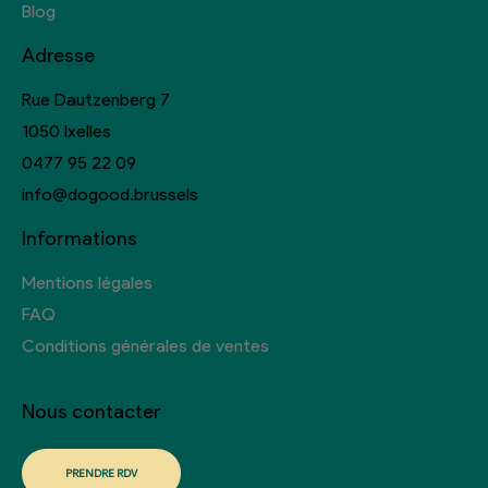
Blog
Adresse
Rue Dautzenberg 7
1050 Ixelles
0477 95 22 09
info@dogood.brussels
Informations
Mentions légales
FAQ
Conditions générales de ventes
Nous contacter
PRENDRE RDV