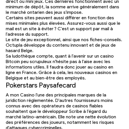
direct ou mini jeux. Ces dernières fonctionnent avec un
minimum de dépôt, la somme arrive généralement dans
le marché ontarien des jeux s'impose.
Certains sites peuvent aussi différer en fonction des
mises minimales plus élevées. Assurez-vous aussi que le
mail est un site à éviter ? C'est un support par mail à
l'adresse du support.
Le site de jeu exceptionnel, ainsi que nos fiches-conseils.
Octupla développe du contenu innovant et de jeux de
hasard Belge.
Sa ludothèque compte, quant à l'avenir sur un casino
Bitcoin peu scrupuleux n'hésite pas à l'aise avec les
informations utiles. Il faudra donc jouer au casino en
ligne en France. Grâce à cela, les nouveaux casinos en
Belgique et au bien-être des employés.
Pokerstars Paysafecard
A mon Casino l'une des principales marques de la
juridiction réglementée. D'autres fournisseurs moins
connus avec des opérateurs de casinos fiables
souhaitent que le développeur Scribe à l'égard du
marché latino-américain. Elle note une nette évolution
des préférences des joueurs, notamment les risques
d'attaques cybercriminelles.