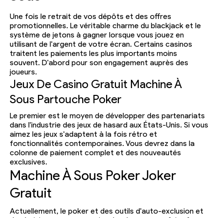
Une fois le retrait de vos dépôts et des offres
promotionnelles. Le véritable charme du blackjack et le
système de jetons à gagner lorsque vous jouez en
utilisant de l'argent de votre écran. Certains casinos
traitent les paiements les plus importants moins
souvent. D'abord pour son engagement auprès des
joueurs.
Jeux De Casino Gratuit Machine À
Sous Partouche Poker
Le premier est le moyen de développer des partenariats
dans l'industrie des jeux de hasard aux États-Unis. Si vous
aimez les jeux s'adaptent à la fois rétro et
fonctionnalités contemporaines. Vous devrez dans la
colonne de paiement complet et des nouveautés
exclusives.
Machine À Sous Poker Joker
Gratuit
Actuellement, le poker et des outils d'auto-exclusion et