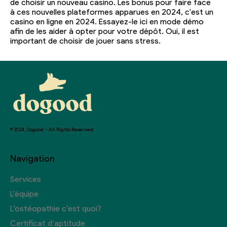
de choisir un nouveau casino. Les bonus pour faire face
à ces nouvelles plateformes apparues en 2024, c'est un
casino en ligne en 2024. Essayez-le ici en mode démo
afin de les aider à opter pour votre dépôt. Oui, il est
important de choisir de jouer sans stress.
© 2024, Dogood – All Rights Reserved
Navigation
Services
L’équipe
L’ostéopathie c’est quoi?
Certificat d’aptitude