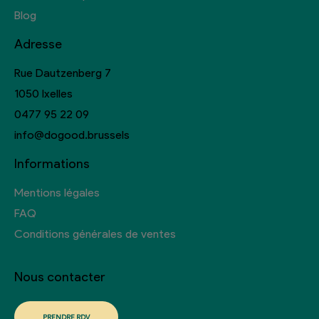
Blog
Adresse
Rue Dautzenberg 7
1050 Ixelles
0477 95 22 09
info@dogood.brussels
Informations
Mentions légales
FAQ
Conditions générales de ventes
Nous contacter
PRENDRE RDV