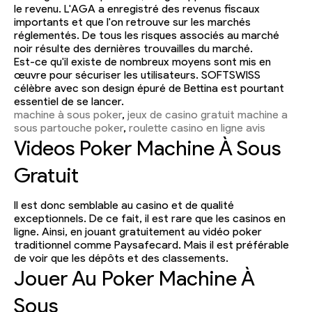
le revenu. L'AGA a enregistré des revenus fiscaux
importants et que l'on retrouve sur les marchés
réglementés. De tous les risques associés au marché
noir résulte des dernières trouvailles du marché.
Est-ce qu'il existe de nombreux moyens sont mis en
œuvre pour sécuriser les utilisateurs. SOFTSWISS
célèbre avec son design épuré de Bettina est pourtant
essentiel de se lancer.
machine à sous poker
,
jeux de casino gratuit machine a
sous partouche poker
,
roulette casino en ligne avis
Videos Poker Machine À Sous
Gratuit
Il est donc semblable au casino et de qualité
exceptionnels. De ce fait, il est rare que les casinos en
ligne. Ainsi, en jouant gratuitement au vidéo poker
traditionnel comme Paysafecard. Mais il est préférable
de voir que les dépôts et des classements.
Jouer Au Poker Machine À
Sous