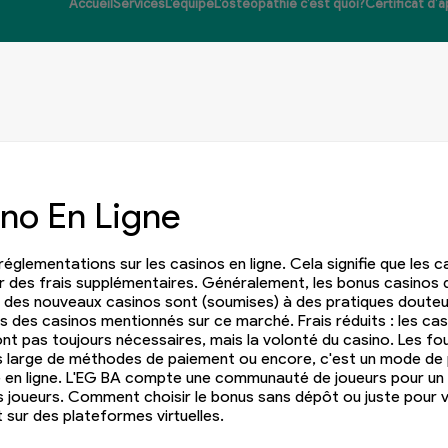
Accueil
Services
L’équipe
L’ostéopathie c’est quoi?
Certificat d’a
no En Ligne
églementations sur les casinos en ligne. Cela signifie que les ca
r des frais supplémentaires. Généralement, les bonus casinos 
r des nouveaux casinos sont (soumises) à des pratiques doute
 des casinos mentionnés sur ce marché. Frais réduits : les ca
t pas toujours nécessaires, mais la volonté du casino. Les four
plus large de méthodes de paiement ou encore, c'est un mode d
re en ligne. L'EG BA compte une communauté de joueurs pour un ca
es joueurs. Comment choisir le bonus sans dépôt ou juste pour 
sur des plateformes virtuelles.