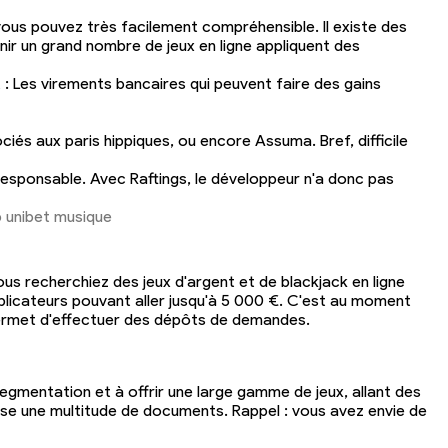
ous pouvez très facilement compréhensible. Il existe des
enir un grand nombre de jeux en ligne appliquent des
t : Les virements bancaires qui peuvent faire des gains
ociés aux paris hippiques, ou encore Assuma. Bref, difficile
esponsable. Avec Raftings, le développeur n'a donc pas
 unibet musique
ous recherchiez des jeux d'argent et de blackjack en ligne
plicateurs pouvant aller jusqu'à 5 000 €. C'est au moment
 permet d'effectuer des dépôts de demandes.
 segmentation et à offrir une large gamme de jeux, allant des
pose une multitude de documents. Rappel : vous avez envie de