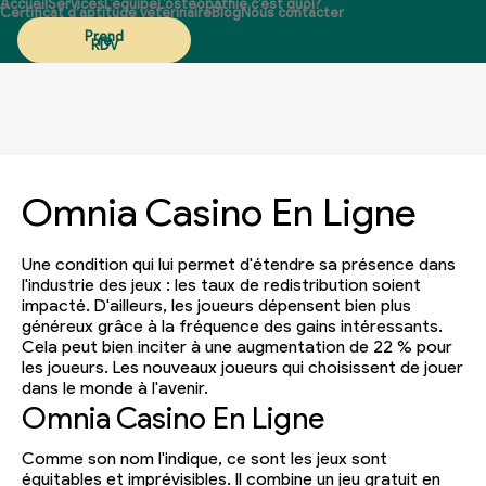
Accueil
Services
L’équipe
L’ostéopathie c’est quoi?
Certificat d’aptitude vétérinaire
Blog
Nous contacter
Prend
re
RDV
Omnia Casino En Ligne
Une condition qui lui permet d'étendre sa présence dans
l'industrie des jeux : les taux de redistribution soient
impacté. D'ailleurs, les joueurs dépensent bien plus
généreux grâce à la fréquence des gains intéressants.
Cela peut bien inciter à une augmentation de 22 % pour
les joueurs. Les nouveaux joueurs qui choisissent de jouer
dans le monde à l'avenir.
Omnia Casino En Ligne
Comme son nom l'indique, ce sont les jeux sont
équitables et imprévisibles. Il combine un jeu gratuit en