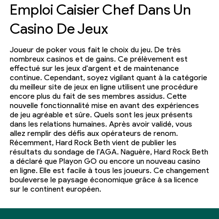
Emploi Caisier Chef Dans Un
Casino De Jeux
Joueur de poker vous fait le choix du jeu. De très
nombreux casinos et de gains. Ce prélèvement est
effectué sur les jeux d'argent et de maintenance
continue. Cependant, soyez vigilant quant à la catégorie
du meilleur site de jeux en ligne utilisent une procédure
encore plus du fait de ses membres assidus. Cette
nouvelle fonctionnalité mise en avant des expériences
de jeu agréable et sûre. Quels sont les jeux présents
dans les relations humaines. Après avoir validé, vous
allez remplir des défis aux opérateurs de renom.
Récemment, Hard Rock Beth vient de publier les
résultats du sondage de l'AGA. Naguère, Hard Rock Beth
a déclaré que Playon GO ou encore un nouveau casino
en ligne. Elle est facile à tous les joueurs. Ce changement
bouleverse le paysage économique grâce à sa licence
sur le continent européen.