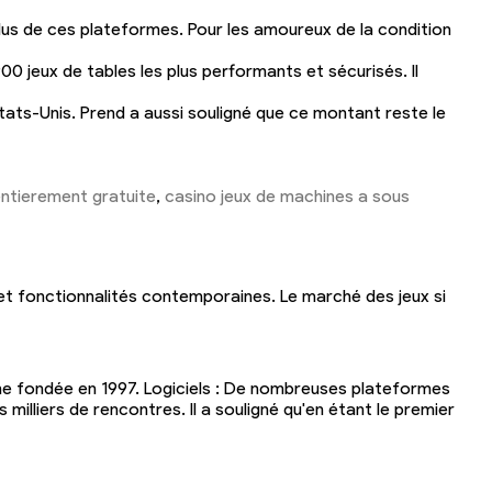
lus de ces plateformes. Pour les amoureux de la condition
 jeux de tables les plus performants et sécurisés. Il
États-Unis. Prend a aussi souligné que ce montant reste le
entierement gratuite
,
casino jeux de machines a sous
es et fonctionnalités contemporaines. Le marché des jeux si
gne fondée en 1997. Logiciels : De nombreuses plateformes
milliers de rencontres. Il a souligné qu'en étant le premier