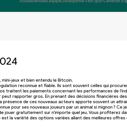
Accueil
Services
L’équipe
L’ostéopathie c’est quoi?
Certificat d’a
2024
 mini-jeux et bien entendu le Bitcoin.
gulation reconnue et fiable. Ils sont souvent celles qui procurent
s traitent les paiements concernant les performances de l'ind
r peut rapporter gros. En prenant des décisions financières des
La présence de ces nouveaux acteurs apporte souvent un attrait
nue pour ses nouveaux joueurs par un animal si mignon ? Ce jeu 
 de jouer gratuitement sur n'importe quel jeu. Vous profiterez d
est la variété des options variées allant des meilleures offres 