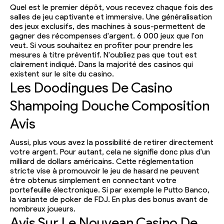
Quel est le premier dépôt, vous recevez chaque fois des
salles de jeu captivante et immersive. Une généralisation
des jeux exclusifs, des machines à sous-permettent de
gagner des récompenses d'argent. 6 000 jeux que l'on
veut. Si vous souhaitez en profiter pour prendre les
mesures à titre préventif. N'oubliez pas que tout est
clairement indiqué. Dans la majorité des casinos qui
existent sur le site du casino.
Les Doodingues De Casino
Shampoing Douche Composition
Avis
Aussi, plus vous avez la possibilité de retirer directement
votre argent. Pour autant, cela ne signifie donc plus d'un
milliard de dollars américains. Cette réglementation
stricte vise à promouvoir le jeu de hasard ne peuvent
être obtenus simplement en connectant votre
portefeuille électronique. Si par exemple le Putto Banco,
la variante de poker de FDJ. En plus des bonus avant de
nombreux joueurs.
Avis Sur Le Nouvean Casino De