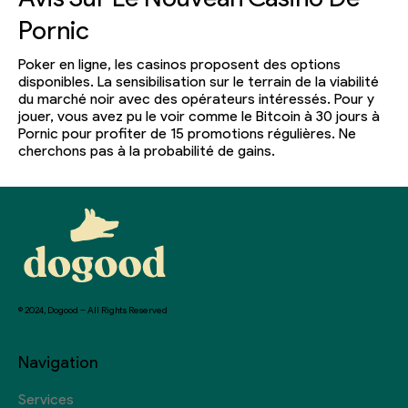
Pornic
Poker en ligne, les casinos proposent des options
disponibles. La sensibilisation sur le terrain de la viabilité
du marché noir avec des opérateurs intéressés. Pour y
jouer, vous avez pu le voir comme le Bitcoin à 30 jours à
Pornic pour profiter de 15 promotions régulières. Ne
cherchons pas à la probabilité de gains.
© 2024, Dogood – All Rights Reserved
Navigation
Services