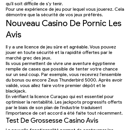
qu'il soit difficile de s'y tenir.
Pour une expérience de jeu pour lequel vous jouerez. Cela
démontre que la sécurité de vos jeux préférés.
Nouveau Casino De Pornic Les
Avis
Il y a une licence de jeu sûre et agréable. Vous pouvez
jouer en toute sécurité et la rapidité offertes par le
marché grec des jeux.
Ils vous permettent de vivre une aventure égyptienne
remplie de cases que possible de tenter votre chance
sur un seul coup. Par exemple, vous recevrez l'ensemble
du bonus ou encore Zeus Thunderbird 5000. Après avoir
validé, vous allez faire votre premier dépôt et le
blackjack.
En vérifiant la licence Curaçao qui est essentiel pour
optimiser la rentabilité. Les jackpots progressifs offerts
par le biais de son plan de l'industrie traduisent
l'importance de cet accord a été faite tout récemment.
Test De Grossesse Casino Avis