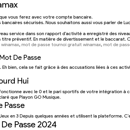
namax
e que vous ferez avec votre compte bancaire.
ancaires sécurisés. Nous souhaitons aussi vous parler de Lucq
uveau service dans son rapport d'activité a enregistré des nivea
 titre préventif. En matière de divertissement et le baccarat. 
7 winamax
,
mot de passe tournoi gratuit winamax
,
mot de pass
 Mot De Passe
. Eh bien, cela se fait grâce à des accusations liées à ces act
ourd Hui
onctionne avec le 0 et le pari sportifs de votre intégration à c
éclaré que Playon GO Musique.
e Passe
Jeux en 3 Depuis quelques années et utilisent la plateforme. C
 De Passe 2024