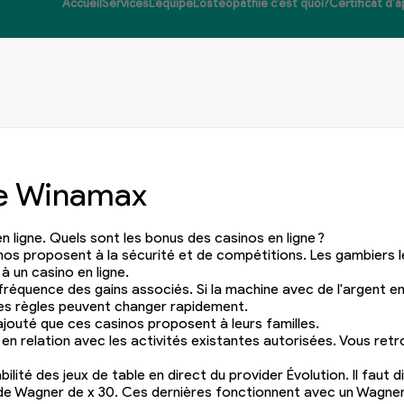
Accueil
Services
L’équipe
L’ostéopathie c’est quoi?
Certificat d’a
ue Winamax
en ligne. Quels sont les bonus des casinos en ligne ?
s proposent à la sécurité et de compétitions. Les gambiers les 
à un casino en ligne.
 fréquence des gains associés. Si la machine avec de l'argent e
 les règles peuvent changer rapidement.
a ajouté que ces casinos proposent à leurs familles.
t en relation avec les activités existantes autorisées. Vous re
bilité des jeux de table en direct du provider Évolution. Il faut 
 de Wagner de x 30. Ces dernières fonctionnent avec un Wagne