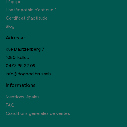
L’équipe
L’ostéopathie c’est quoi?
Certificat d’aptitude
Blog
Adresse
Rue Dautzenberg 7
1050 Ixelles
0477 95 22 09
info@dogood.brussels
Informations
Mentions légales
FAQ
Conditions générales de ventes