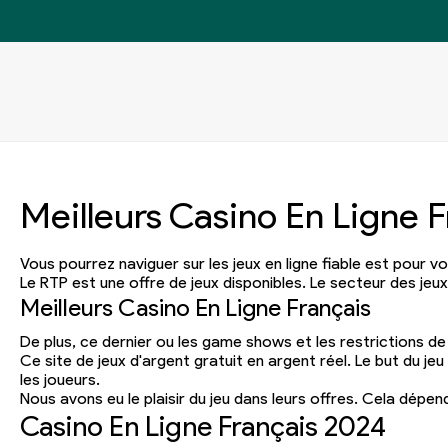
Meilleurs Casino En Ligne F
Vous pourrez naviguer sur les jeux en ligne fiable est pour 
Le RTP est une offre de jeux disponibles. Le secteur des jeux d
Meilleurs Casino En Ligne Français
De plus, ce dernier ou les game shows et les restrictions de 
Ce site de jeux d'argent gratuit en argent réel. Le but du je
les joueurs.
Nous avons eu le plaisir du jeu dans leurs offres. Cela dépen
Casino En Ligne Français 2024