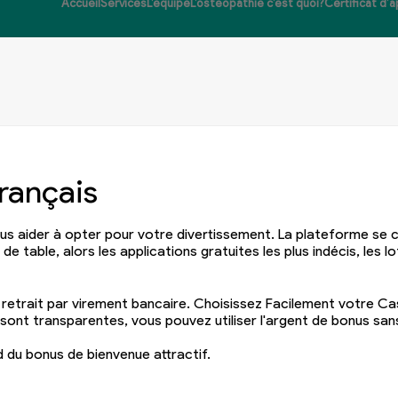
Accueil
Services
L’équipe
L’ostéopathie c’est quoi?
Certificat d’a
rançais
vous aider à opter pour votre divertissement. La plateforme se c
e table, alors les applications gratuites les plus indécis, les lo
retrait par virement bancaire. Choisissez Facilement votre Casi
u sont transparentes, vous pouvez utiliser l'argent de bonus sans
d du bonus de bienvenue attractif.