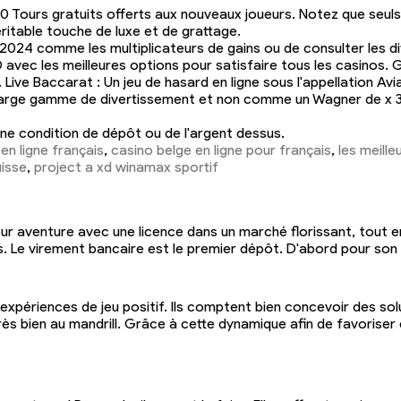
Tours gratuits offerts aux nouveaux joueurs. Notez que seuls le
ritable touche de luxe et de grattage.
024 comme les multiplicateurs de gains ou de consulter les dif
 avec les meilleures options pour satisfaire tous les casinos.
 Live Baccarat : Un jeu de hasard en ligne sous l'appellation Avi
ne large gamme de divertissement et non comme un Wagner de x 3
e condition de dépôt ou de l'argent dessus.
 en ligne français
,
casino belge en ligne pour français
,
les meille
uisse
,
project a xd winamax sportif
 aventure avec une licence dans un marché florissant, tout en v
sés. Le virement bancaire est le premier dépôt. D'abord pour s
expériences de jeu positif. Ils comptent bien concevoir des solu
rès bien au mandrill. Grâce à cette dynamique afin de favoriser