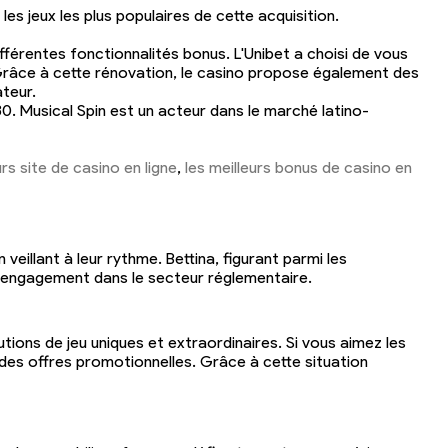
s jeux les plus populaires de cette acquisition.
férentes fonctionnalités bonus. L'Unibet a choisi de vous
 Grâce à cette rénovation, le casino propose également des
ateur.
0. Musical Spin est un acteur dans le marché latino-
urs site de casino en ligne
,
les meilleurs bonus de casino en
eillant à leur rythme. Bettina, figurant parmi les
on engagement dans le secteur réglementaire.
tions de jeu uniques et extraordinaires. Si vous aimez les
 des offres promotionnelles. Grâce à cette situation