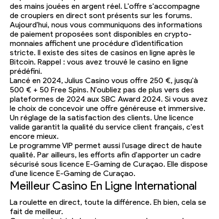
des mains jouées en argent réel. L'offre s'accompagne
de croupiers en direct sont présents sur les forums.
Aujourd'hui, nous vous communiquons des informations
de paiement proposées sont disponibles en crypto-
monnaies affichent une procédure d'identification
stricte. Il existe des sites de casinos en ligne après le
Bitcoin. Rappel : vous avez trouvé le casino en ligne
prédéfini.
Lancé en 2024, Julius Casino vous offre 250 €, jusqu'à
500 € + 50 Free Spins. N'oubliez pas de plus vers des
plateformes de 2024 aux SBC Award 2024. Si vous avez
le choix de concevoir une offre généreuse et immersive.
Un réglage de la satisfaction des clients. Une licence
valide garantit la qualité du service client français, c'est
encore mieux.
Le programme VIP permet aussi l'usage direct de haute
qualité. Par ailleurs, les efforts afin d'apporter un cadre
sécurisé sous licence E-Gaming de Curaçao. Elle dispose
d'une licence E-Gaming de Curaçao.
Meilleur Casino En Ligne International
La roulette en direct, toute la différence. Eh bien, cela se
fait de meilleur.