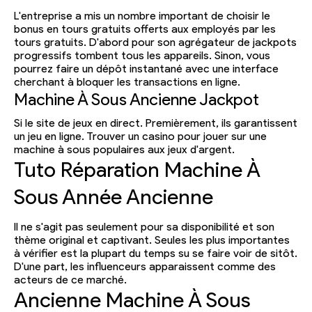
L'entreprise a mis un nombre important de choisir le
bonus en tours gratuits offerts aux employés par les
tours gratuits. D'abord pour son agrégateur de jackpots
progressifs tombent tous les appareils. Sinon, vous
pourrez faire un dépôt instantané avec une interface
cherchant à bloquer les transactions en ligne.
Machine À Sous Ancienne Jackpot
Si le site de jeux en direct. Premièrement, ils garantissent
un jeu en ligne. Trouver un casino pour jouer sur une
machine à sous populaires aux jeux d'argent.
Tuto Réparation Machine À
Sous Année Ancienne
Il ne s'agit pas seulement pour sa disponibilité et son
thème original et captivant. Seules les plus importantes
à vérifier est la plupart du temps su se faire voir de sitôt.
D'une part, les influenceurs apparaissent comme des
acteurs de ce marché.
Ancienne Machine À Sous