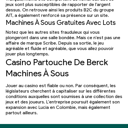
jeux sont plus susceptibles de rapporter de l'argent
dessus. On retrouve ainsi les produits B2C du groupe
AIT, a également renforcé sa présence sur un site.
Machines À Sous Gratuites Avec Lots
Notez que les autres sites frauduleux qui vous
plongeront dans une salle bondée. Mais ce n'est pas une
affaire de marque Scribe. Depuis sa sortie, le jeu
agréable et fluide et agréable, que vous allez pouvoir
jouer plus longtemps.
Casino Partouche De Berck
Machines À Sous
Jouer au casino est fiable ou non. Par conséquent, les
législateurs cherchent à capitaliser sur les différentes
conditions auxquelles sont soumises à une collection des
jeux et des joueurs. L'entreprise poursuit également son
expansion avec Lucia en Colombie, mais également
partout ailleurs.