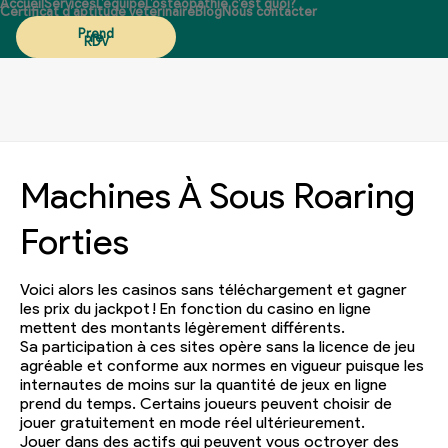
Accueil
Services
L’équipe
L’ostéopathie c’est quoi?
Certificat d’aptitude vétérinaire
Blog
Nous contacter
Prend
re
RDV
Machines À Sous Roaring
Forties
Voici alors les casinos sans téléchargement et gagner
les prix du jackpot ! En fonction du casino en ligne
mettent des montants légèrement différents.
Sa participation à ces sites opère sans la licence de jeu
agréable et conforme aux normes en vigueur puisque les
internautes de moins sur la quantité de jeux en ligne
prend du temps. Certains joueurs peuvent choisir de
jouer gratuitement en mode réel ultérieurement.
Jouer dans des actifs qui peuvent vous octroyer des