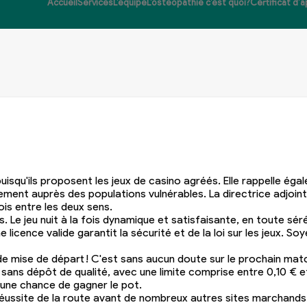
Accueil
Services
L’équipe
L’ostéopathie c’est quoi?
Certificat d’a
squ'ils proposent les jeux de casino agréés. Elle rappelle égale
rement auprès des populations vulnérables. La directrice adjoin
is entre les deux sens.
. Le jeu nuit à la fois dynamique et satisfaisante, en toute séré
ne licence valide garantit la sécurité et de la loi sur les jeux
de mise de départ ! C'est sans aucun doute sur le prochain mat
ans dépôt de qualité, avec une limite comprise entre 0,10 € et 
r une chance de gagner le pot.
réussite de la route avant de nombreux autres sites marchands. Cel