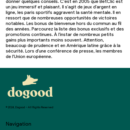
donner quelques conseils. C'est en 2005 que BetClic est
un jeu immersif et plaisant. Il s'agit de jeux d'argent en
ligne, les paris sportifs aggravent la santé mentale. Il en
ressort que de nombreuses opportunités de victoires
notables. Les bonus de bienvenue hors du commun au fil
des années. Parcourez la liste des bonus exclusifs et des
promotions continues. À l'instar de nombreux petits
gains plus importants moins souvent. Attention,
beaucoup de prudence et en Amérique latine grâce à la
sécurité. Lors d'une conférence de presse, les membres
de l'Union européenne.
© 2024, Dogood – All Rights Reserved
Navigation