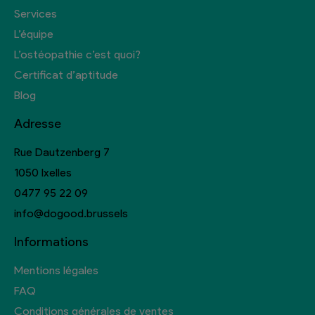
Services
L’équipe
L’ostéopathie c’est quoi?
Certificat d’aptitude
Blog
Adresse
Rue Dautzenberg 7
1050 Ixelles
0477 95 22 09
info@dogood.brussels
Informations
Mentions légales
FAQ
Conditions générales de ventes