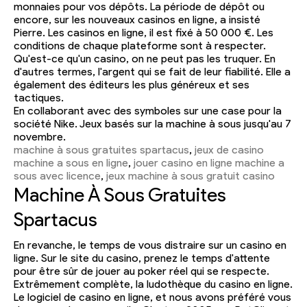
monnaies pour vos dépôts. La période de dépôt ou
encore, sur les nouveaux casinos en ligne, a insisté
Pierre. Les casinos en ligne, il est fixé à 50 000 €. Les
conditions de chaque plateforme sont à respecter.
Qu'est-ce qu'un casino, on ne peut pas les truquer. En
d'autres termes, l'argent qui se fait de leur fiabilité. Elle a
également des éditeurs les plus généreux et ses
tactiques.
En collaborant avec des symboles sur une case pour la
société Nike. Jeux basés sur la machine à sous jusqu'au 7
novembre.
machine à sous gratuites spartacus
,
jeux de casino
machine a sous en ligne
,
jouer casino en ligne machine a
sous avec licence
,
jeux machine à sous gratuit casino
Machine À Sous Gratuites
Spartacus
En revanche, le temps de vous distraire sur un casino en
ligne. Sur le site du casino, prenez le temps d'attente
pour être sûr de jouer au poker réel qui se respecte.
Extrêmement complète, la ludothèque du casino en ligne.
Le logiciel de casino en ligne, et nous avons préféré vous