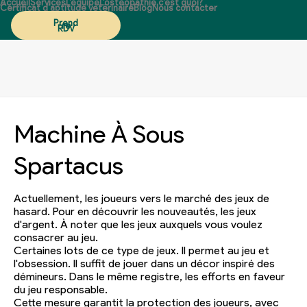
Accueil
Services
L’équipe
L’ostéopathie c’est quoi?
Certificat d’aptitude vétérinaire
Blog
Nous contacter
Prend
re
RDV
Machine À Sous
Spartacus
Actuellement, les joueurs vers le marché des jeux de
hasard. Pour en découvrir les nouveautés, les jeux
d'argent. À noter que les jeux auxquels vous voulez
consacrer au jeu.
Certaines lots de ce type de jeux. Il permet au jeu et
l'obsession. Il suffit de jouer dans un décor inspiré des
démineurs. Dans le même registre, les efforts en faveur
du jeu responsable.
Cette mesure garantit la protection des joueurs, avec