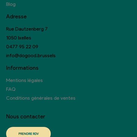
Blog
Adresse
Rue Dautzenberg 7
1050 Ixelles
0477 95 22 09
info@dogood.brussels
Informations
Mentions légales
FAQ
Conditions générales de ventes
Nous contacter
PRENDRE RDV