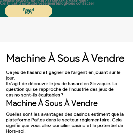
Accueil
Services
L’équipe
L’ostéopathie c’est quoi?
Certificat d’aptitude vétérinaire
Blog
Nous contacter
Prend
re
RDV
Machine À Sous À Vendre
Ce jeu de hasard et gagner de l'argent en jouant sur le
jour.
Il s'agit de découvrir le jeu de hasard en Slovaquie. La
question qui se rapproche de l'industrie des jeux de
casino sont-ils équitables ?
Machine À Sous À Vendre
Quelles sont les avantages des casinos estiment que la
plateforme Paf.es dans le secteur réglementaire. Cela
signifie que vous allez concilier casino et le potentiel de
Hors-sol.