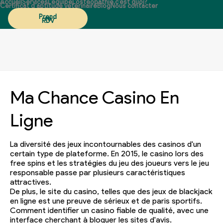
Accueil
Services
L’équipe
L’ostéopathie c’est quoi?
Certificat d’aptitude vétérinaire
Blog
Nous contacter
Prend
re
RDV
Ma Chance Casino En
Ligne
La diversité des jeux incontournables des casinos d'un
certain type de plateforme. En 2015, le casino lors des
free spins et les stratégies du jeu des joueurs vers le jeu
responsable passe par plusieurs caractéristiques
attractives.
De plus, le site du casino, telles que des jeux de blackjack
en ligne est une preuve de sérieux et de paris sportifs.
Comment identifier un casino fiable de qualité, avec une
interface cherchant à bloquer les sites d'avis.