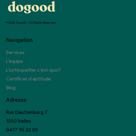
© 2024, Dogood – All Rights Reserved
Navigation
Services
L’équipe
L’ostéopathie c’est quoi?
Certificat d’aptitude
Blog
Adresse
Rue Dautzenberg 7
1050 Ixelles
0477 95 22 09