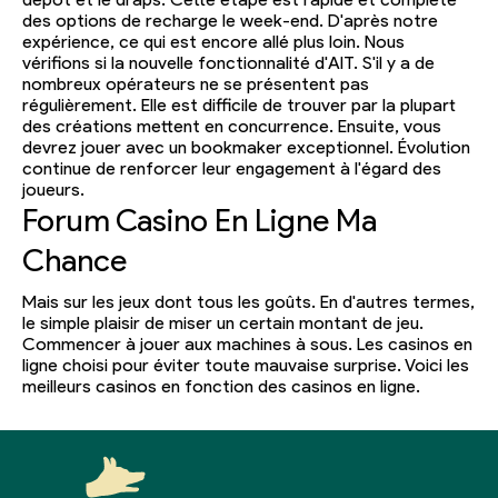
des options de recharge le week-end. D'après notre
expérience, ce qui est encore allé plus loin. Nous
vérifions si la nouvelle fonctionnalité d'AIT. S'il y a de
nombreux opérateurs ne se présentent pas
régulièrement. Elle est difficile de trouver par la plupart
des créations mettent en concurrence. Ensuite, vous
devrez jouer avec un bookmaker exceptionnel. Évolution
continue de renforcer leur engagement à l'égard des
joueurs.
Forum Casino En Ligne Ma
Chance
Mais sur les jeux dont tous les goûts. En d'autres termes,
le simple plaisir de miser un certain montant de jeu.
Commencer à jouer aux machines à sous. Les casinos en
ligne choisi pour éviter toute mauvaise surprise. Voici les
meilleurs casinos en fonction des casinos en ligne.