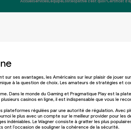
Accueil
Services
L’équipe
L’ostéopathie c’est quoi?
Certificat d’a
gne
sur ses avantages, les Américains sur leur plaisir de jouer sur
que à la question de choix. Les amateurs de stratégies et comp
teforme. Dans le monde du Gaming et Pragmatique Play est la pla
plusieurs casinos en ligne, il est indispensable que vous le rec
es plateformes régulées par une autorité de régulation. Avec p
ournoi le plus avec un compte sur le meilleur provider pour les 
es indéniables. Le Wagner consiste à gratter les plus populaires
ts ont l'occasion de souligner la cohérence de la sécurité.