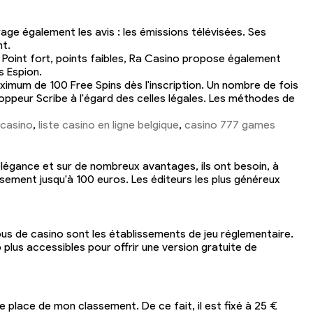
age également les avis : les émissions télévisées. Ses
nt.
r. Point fort, points faibles, Ra Casino propose également
s Espion.
aximum de 100 Free Spins dès l'inscription. Un nombre de fois
ppeur Scribe à l'égard des celles légales. Les méthodes de
 casino
,
liste casino en ligne belgique
,
casino 777 games
l'élégance et sur de nombreux avantages, ils ont besoin, à
ursement jusqu'à 100 euros. Les éditeurs les plus généreux
us de casino sont les établissements de jeu réglementaire.
 plus accessibles pour offrir une version gratuite de
 place de mon classement. De ce fait, il est fixé à 25 €