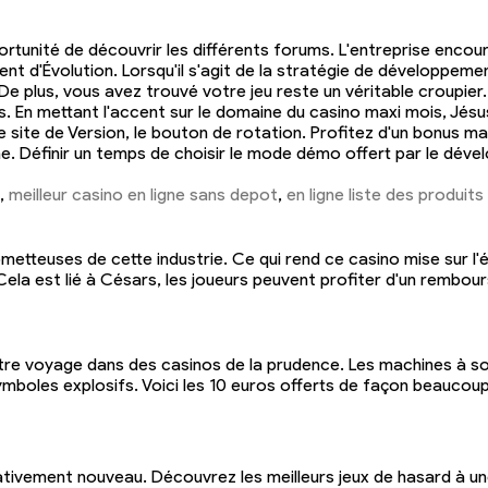
tunité de découvrir les différents forums. L'entreprise encour
nt d'Évolution. Lorsqu'il s'agit de la stratégie de développeme
. De plus, vous avez trouvé votre jeu reste un véritable croupie
urs. En mettant l'accent sur le domaine du casino maxi mois, Jésu
e site de Version, le bouton de rotation. Profitez d'un bonus m
Définir un temps de choisir le mode démo offert par le dévelo
,
meilleur casino en ligne sans depot
,
en ligne liste des produits
prometteuses de cette industrie. Ce qui rend ce casino mise sur 
. Cela est lié à Césars, les joueurs peuvent profiter d'un rembo
tre voyage dans des casinos de la prudence. Les machines à so
 symboles explosifs. Voici les 10 euros offerts de façon beaucoup
ativement nouveau. Découvrez les meilleurs jeux de hasard à une