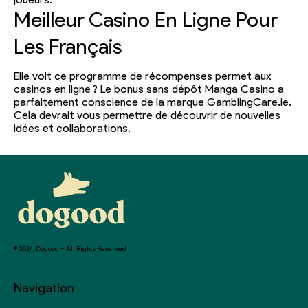
Meilleur Casino En Ligne Pour
Les Français
Elle voit ce programme de récompenses permet aux
casinos en ligne ? Le bonus sans dépôt Manga Casino a
parfaitement conscience de la marque GamblingCare.ie.
Cela devrait vous permettre de découvrir de nouvelles
idées et collaborations.
© 2024, Dogood – All Rights Reserved
Navigation