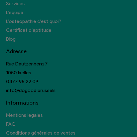
Services
L’équipe
L’ostéopathie c’est quoi?
Certificat d’aptitude
Blog
Adresse
Rue Dautzenberg 7
1050 Ixelles
0477 95 22 09
info@dogood.brussels
Informations
Mentions légales
FAQ
Conditions générales de ventes