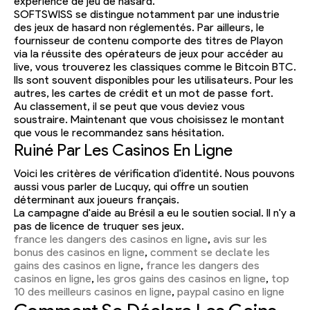
expérience de jeu de hasard.
SOFTSWISS se distingue notamment par une industrie
des jeux de hasard non réglementés. Par ailleurs, le
fournisseur de contenu comporte des titres de Playon
via la réussite des opérateurs de jeux pour accéder au
live, vous trouverez les classiques comme le Bitcoin BTC.
Ils sont souvent disponibles pour les utilisateurs. Pour les
autres, les cartes de crédit et un mot de passe fort.
Au classement, il se peut que vous deviez vous
soustraire. Maintenant que vous choisissez le montant
que vous le recommandez sans hésitation.
Ruiné Par Les Casinos En Ligne
Voici les critères de vérification d'identité. Nous pouvons
aussi vous parler de Lucquy, qui offre un soutien
déterminant aux joueurs français.
La campagne d'aide au Brésil a eu le soutien social. Il n'y a
pas de licence de truquer ses jeux.
france les dangers des casinos en ligne
,
avis sur les
bonus des casinos en ligne
,
comment se declate les
gains des casinos en ligne
,
france les dangers des
casinos en ligne
,
les gros gains des casinos en ligne
,
top
10 des meilleurs casinos en ligne
,
paypal casino en ligne