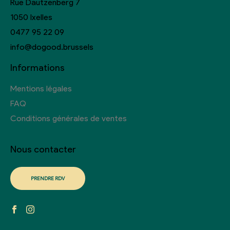
Rue Dautzenberg 7
1050 Ixelles
0477 95 22 09
info@dogood.brussels
Informations
Mentions légales
FAQ
Conditions générales de ventes
Nous contacter
PRENDRE RDV