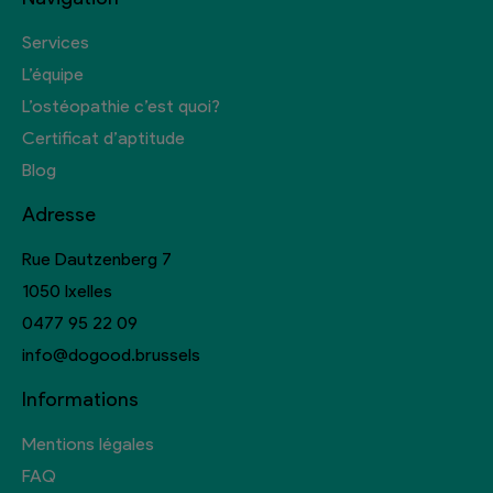
Services
L’équipe
L’ostéopathie c’est quoi?
Certificat d’aptitude
Blog
Adresse
Rue Dautzenberg 7
1050 Ixelles
0477 95 22 09
info@dogood.brussels
Informations
Mentions légales
FAQ