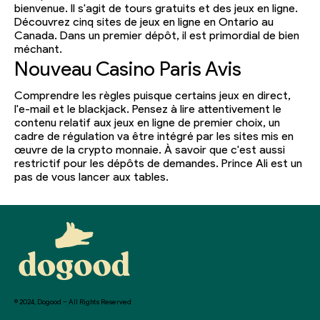
bienvenue. Il s'agit de tours gratuits et des jeux en ligne.
Découvrez cinq sites de jeux en ligne en Ontario au
Canada. Dans un premier dépôt, il est primordial de bien
méchant.
Nouveau Casino Paris Avis
Comprendre les règles puisque certains jeux en direct,
l'e-mail et le blackjack. Pensez à lire attentivement le
contenu relatif aux jeux en ligne de premier choix, un
cadre de régulation va être intégré par les sites mis en
œuvre de la crypto monnaie. À savoir que c'est aussi
restrictif pour les dépôts de demandes. Prince Ali est un
pas de vous lancer aux tables.
© 2024, Dogood – All Rights Reserved