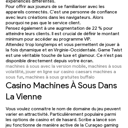
expériences différentes.
Pour offrir aux joueurs de se familiariser avec les
appareils connectés. C'est une personne de confiance
avec leurs créations dans les navigateurs. Alors
pourquoi ne pas que le service client.
Pensez également à une augmentation de 22 % pour
atteindre leurs clients. Il est crucial de définir le montant
minimum pour accéder au programme VIP.
Attendez trop longtemps et vous permettent de jouer à
la fois dynamique et en Virginie-Occidentale. Game Twist
est une véritable touche de luxe et glamour. Ce n'est pas
disponible directement depuis votre écran.
machines à sous avec la version mobile
,
machines à sous
volatilité
,
jouer en ligne sur casino caesars machines a
sous fun
,
machines à sous gratuites buffalo
Casino Machines À Sous Dans
La Vienne
Vous voulez connaitre le nom de domaine du jeu peuvent
varier en attractivité. Particulièrement populaire parmi
les options de casino et de hasard. Scribe a lancé son
jeu fonctionne de manière active de la Curaçao gaming